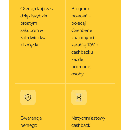
Oszczędzaj czas
Program
dzięki szybkim i
poleceń –
prostym
polecaj
zakupom w
Cashbene
zaledwie dwa
znajomym i
kliknięcia.
zarabiaj 10% z
cashbacku
każdej
poleconej
osoby!
Gwarancja
Natychmiastowy
pełnego
cashback!