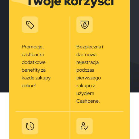
Twoje korzyści
Promocje,
Bezpieczna i
cashback i
darmowa
dodatkowe
rejestracja
benefity za
podczas
każde zakupy
pierwszego
online!
zakupu z
użyciem
Cashbene.