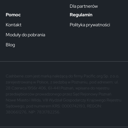
Dla partnerów
Pomoc
Regulamin
Kontakt
Polityka prywatności
Moduły do pobrania
Blog
Cashbene.com jest marką należącą do firmy Pacific.org Sp. z o.o.
zarejestrowaną w Polsce, z siedzibą w Poznaniu, pod adresem: ul.
28 Czerwca 1956r 406, 61-441 Poznań, wpisana do rejestru
przedsiębiorców prowadzonego przez Sąd Rejonowy Poznań
Nowe Miasto i Wilda, VIII Wydział Gospodarczy Krajowego Rejestru
Sądowego, pod numerem KRS: 0000742193, REGON:
380661276, NIP: 7831782256.